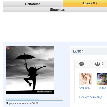
Блог
( 0 )
Основное
Шпионаж
Блог
34
*Акварель*
Annyy
Посмотреть ещё
Портрет заполнен на 57 %