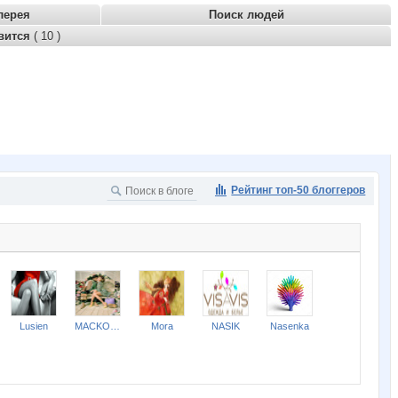
лерея
Поиск людей
вится
( 10 )
Рейтинг топ-50 блоггеров
Lusien
MACKOTT
Mora
NASIK
Nasenka