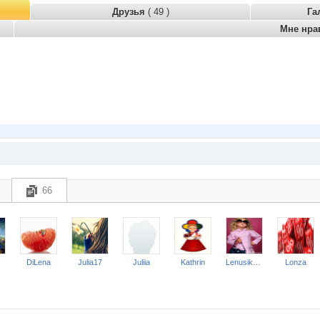
Друзья
( 49 )
Га
Мне нра
66
DiLena
Julia17
Juliia
Kathrin
Lenusik_85
Lonza