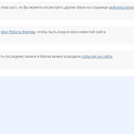
4
Natalya2907
Valletta
VerukSa
belkastrelka
dreamhousenn
elenk@88
 пока пуст, но Вы можете посмотреть другие блоги на странице
рейтинга блог
aLLL
nibeda
o_k
perez-olga
safanuko1
ховушка
лелька33
е
блог Робота Форума
, чтобы быть в курсе всех новостей сайта.
1
Детская одежда!
Домашний уют
ЕленаР
ГетцЮля
Люлянка
ЛавИз
ть последние записи в блогах можно в разделе
события на сайте
.
ная лавочка
Прыгун
Ручка
Стильный ребенок
Тёплый ветер
Тюня
Текстильная лавочка