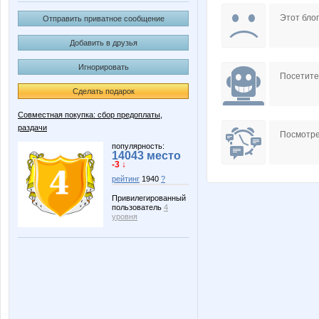
Nata30
Natali7
Этот блог
Отправить приватное сообщение
Добавить в друзья
Игнорировать
marmyrr
nataliy
Посетит
Сделать подарок
Совместная покупка: сбор предоплаты,
раздачи
Юлянчикк
Алсу 2
Посмотре
популярность:
14043 место
-3 ↓
рейтинг
1940
?
П-Т
Пря
Привилегированный
пользователь
4
уровня
Эльчик_86