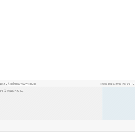
lena
:
kimilena.www.nn.ru
пользователь имеет 
е 1 года назад