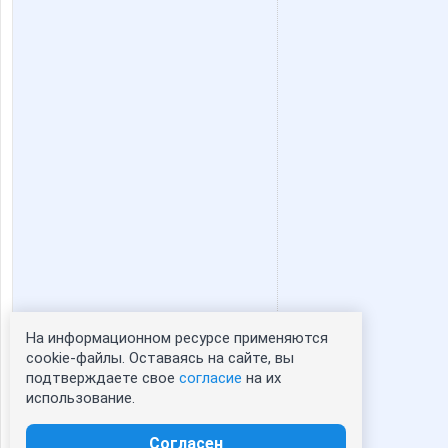
На информационном ресурсе применяются
Статистика портрета:
cookie-файлы. Оставаясь на сайте, вы
подтверждаете свое
согласие
на их
сейчас просматривают портрет - 0
использование.
зарегистрированные пользователи
посетившие портрет за 7 дней - 0
Согласен